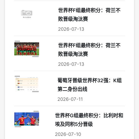
世界杯F组最终积分：荷兰不
败晋级淘汰赛
2026-07-13
世界杯F组最终积分：荷兰不
败晋级淘汰赛
2026-07-13
葡萄牙晋级世界杯32强：K组
第二身份出线
2026-07-11
世界杯G组最终积分：比利时和
埃及同积5分晋级
2026-07-10