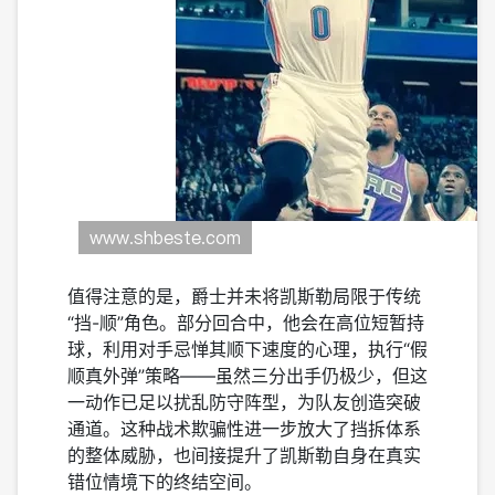
值得注意的是，爵士并未将凯斯勒局限于传统
“挡-顺”角色。部分回合中，他会在高位短暂持
球，利用对手忌惮其顺下速度的心理，执行“假
顺真外弹”策略——虽然三分出手仍极少，但这
一动作已足以扰乱防守阵型，为队友创造突破
通道。这种战术欺骗性进一步放大了挡拆体系
的整体威胁，也间接提升了凯斯勒自身在真实
错位情境下的终结空间。