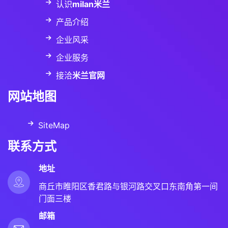
认识
milan米兰
产品介绍
企业风采
企业服务
接洽
米兰官网
网站地图
SiteMap
联系方式
地址
商丘市睢阳区香君路与银河路交叉口东南角第一间
门面三楼
邮箱