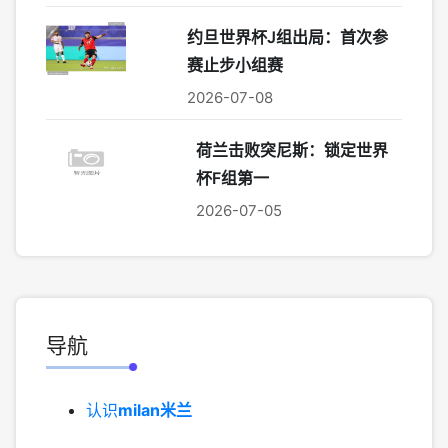
约旦世界杯J组出局：首次参
赛止步小组赛
2026-07-08
荷兰击败突尼斯：锁定世界
杯F组第一
2026-07-05
导航
认识
milan米兰