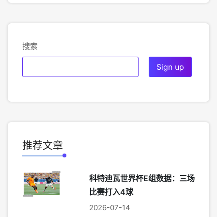
搜索
推荐文章
科特迪瓦世界杯E组数据：三场
比赛打入4球
2026-07-14