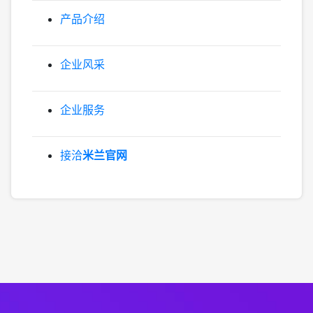
产品介绍
企业风采
企业服务
接洽
米兰官网