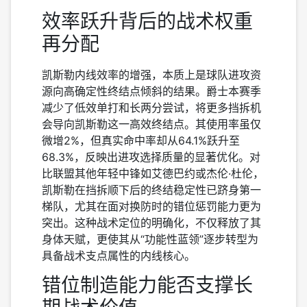
效率跃升背后的战术权重
再分配
凯斯勒内线效率的增强，本质上是球队进攻资
源向高确定性终结点倾斜的结果。爵士本赛季
减少了低效单打和长两分尝试，将更多挡拆机
会导向凯斯勒这一高效终结点。其使用率虽仅
微增2%，但真实命中率却从64.1%跃升至
68.3%，反映出进攻选择质量的显著优化。对
比联盟其他年轻中锋如艾德巴约或杰伦·杜伦，
凯斯勒在挡拆顺下后的终结稳定性已跻身第一
梯队，尤其在面对换防时的错位惩罚能力更为
突出。这种战术定位的明确化，不仅释放了其
身体天赋，更使其从“功能性蓝领”逐步转型为
具备战术支点属性的内线核心。
错位制造能力能否支撑长