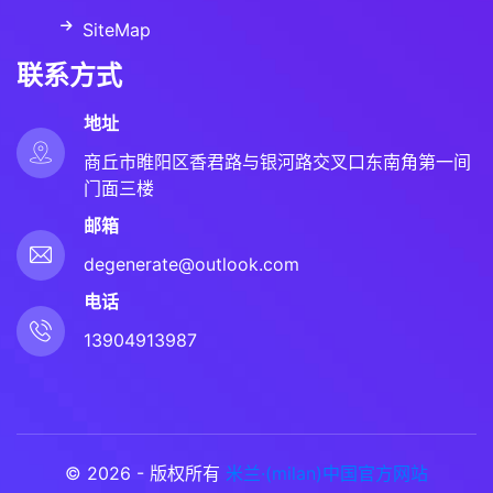
SiteMap
联系方式
地址
商丘市睢阳区香君路与银河路交叉口东南角第一间
门面三楼
邮箱
degenerate@outlook.com
电话
13904913987
© 2026 - 版权所有
米兰·(milan)中国官方网站