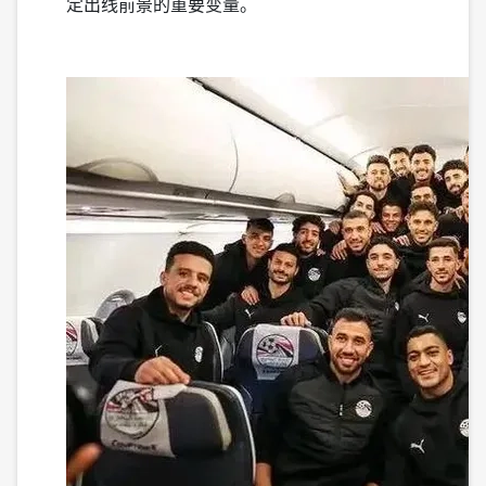
定出线前景的重要变量。