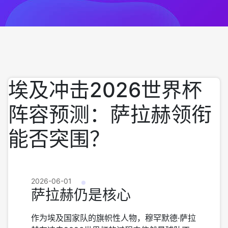
埃及冲击2026世界杯
阵容预测：萨拉赫领衔
能否突围？
2026-06-01
萨拉赫仍是核心
作为埃及国家队的旗帜性人物，穆罕默德·萨拉