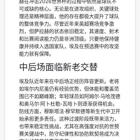
赫在冲击2026世界杯的过程中依然是球队不
可或缺的核心。无论是在进攻组织、关键球处
理还是精神层面，他的存在都极大提升了球队
的整体竞争力。尽管近年来英超赛场竞争激
烈，但萨拉赫的状态依旧稳定，其速度、射术
和比赛阅读能力仍是非洲顶级。只要他保持健
康并持续入选国家队，埃及在预选赛中的攻坚
能力就有保障。
中后场面临新老交替
埃及队近年来在中后场正经历阵容更新。老将
如埃尔内尼虽仍有经验优势，但体能和覆盖范
围已不如巅峰期；年轻球员如阿姆尔·马哈茂德
和奥马尔·阿卜杜勒-瓦哈卜则逐渐获得机会。
防线方面，穆斯塔法·穆罕默德等新生代中卫开
始承担更多责任。这种过渡阶段既带来活力，
也带来稳定性挑战，尤其在高强度对抗的世预
赛关键战中，防守纪律性和协防默契将成为决