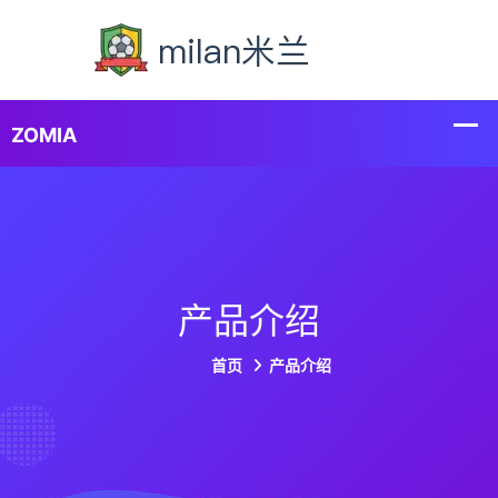
产品介绍
首页
产品介绍