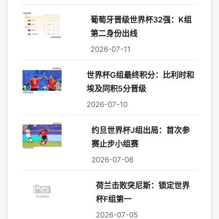
葡萄牙晋级世界杯32强：K组
第二身份出线
2026-07-11
世界杯G组最终积分：比利时和
埃及同积5分晋级
2026-07-10
约旦世界杯J组出局：首次参
赛止步小组赛
2026-07-08
荷兰击败突尼斯：锁定世界
杯F组第一
2026-07-05