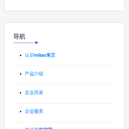
导航
认识
milan米兰
产品介绍
企业风采
企业服务