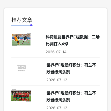
推荐文章
科特迪瓦世界杯E组数据：三场
比赛打入4球
2026-07-14
世界杯F组最终积分：荷兰不
败晋级淘汰赛
2026-07-13
世界杯F组最终积分：荷兰不
败晋级淘汰赛
2026-07-13