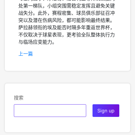
处第一梯队，小组突围需稳定发挥且避免关键
战失分。此外，赛程密集、球员俱乐部征召冲
突以及潜在伤病风险，都可能影响最终结果。
萨拉赫领衔的埃及能否时隔多年重返世界杯，
不仅取决于球星表现，更考验全队整体执行力
与临场应变能力。
上一篇
搜索