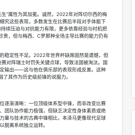
生”属性为其加冕。诚然，2022年对阵切尔西的梅
细究这些表现，多数发生在比赛后半段对手体能下
的持续压迫与对抗能力有限，更多依靠经验与时机把
然珍贵，但与梅西、C罗那种全场主导比赛的能力仍有
的稳定性不足。2022年世界杯缺席固然是遗憾，但
/8决赛对阵瑞士时罚失关键点球，导致法国被淘汰。国
定输出——这与他在俱乐部的表现形成反差。这种
削弱了其作为历史级前锋的说服力。
位逐渐清晰：一位顶级体系型中锋，而非改变比赛
、团队协作能力极强，但缺乏决定性身体素质或绝
力量与技术的古典中锋相比，本泽马更像现代足球
以脱离系统独立运转。