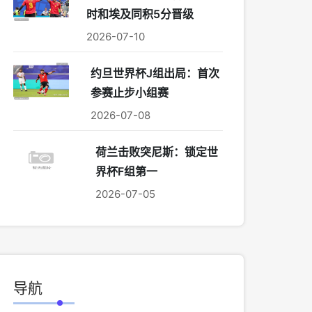
时和埃及同积5分晋级
2026-07-10
约旦世界杯J组出局：首次
参赛止步小组赛
2026-07-08
荷兰击败突尼斯：锁定世
界杯F组第一
2026-07-05
导航