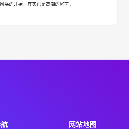
风暴的开始，其实已是高潮的尾声。
导航
网站地图