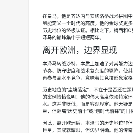
在皇马，他是齐达内与安切洛蒂战术拼图中
到能定义一个时代的高度。他的金球奖更多是
历史地位的终极认证。相比之下，梅西和C
泽马的巅峰集中于短短两年。
离开欧洲，边界显现
本泽马转战沙特，本质上加速了对其能力边
节奏、防守密度和战术复杂度的骤降，使其
再参与高水平竞争，意味着其竞技形象定格
历史地位的“尘埃落定”，不在于是否还在
的案例恰恰说明：他的伟大高度依赖特定环
水。这并非贬低，而是客观界定。他无疑是
臣，但距离“历史前十”或“划时代前锋”的
因此，离开欧洲后，本泽马的历史地位非但
巨星，其成就耀眼，但边界明确。他的传奇