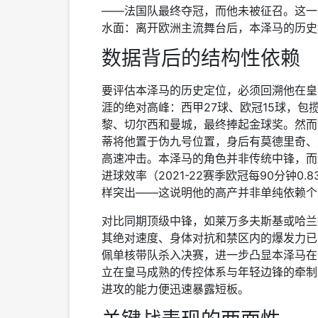
——法国队最终夺冠，而他未被征召。这一
水面：离开欧洲主流舞台后，本泽马的历史
数据背后的结构性依赖
要评估本泽马的历史定位，必须回溯他在皇马
涯的绝对高峰：西甲27球、欧冠15球，
黎、切尔西和曼城，最终捧起金球奖。然而
蒂将他置于伪九号位置，身后有莫德里奇、
高速冲击。本泽马的角色并非传统中锋，而
进球效率（2021-22赛季欧冠每90分钟
样突出——这说明他的高产并非单纯依赖个
对比同期顶级中锋，如莱万多夫斯基或哈兰
其绝对速度、身体对抗和禁区内的爆发力已
佩单核带队杀入决赛，进一步凸显本泽马在
立在皇马成熟的传控体系与年轻边锋的牵制
进攻的能力便迅速暴露短板。