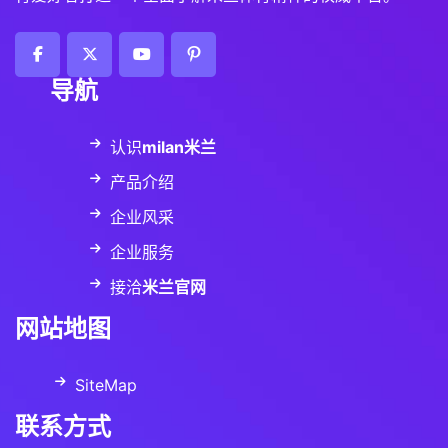
导航
认识
milan米兰
产品介绍
企业风采
企业服务
接洽
米兰官网
网站地图
SiteMap
联系方式