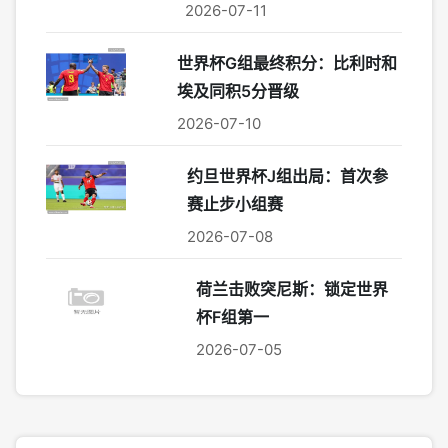
2026-07-11
世界杯G组最终积分：比利时和
埃及同积5分晋级
2026-07-10
约旦世界杯J组出局：首次参
赛止步小组赛
2026-07-08
荷兰击败突尼斯：锁定世界
杯F组第一
2026-07-05