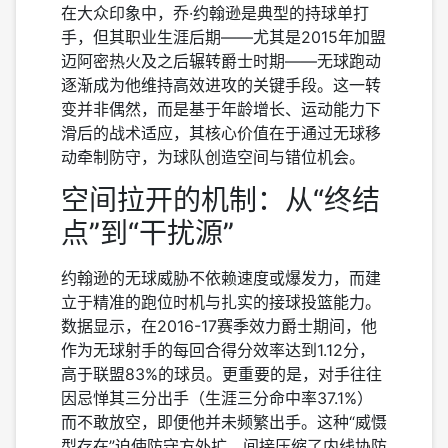
在大众印象中，乔·约翰逊是典型的持球单打
手，但其职业生涯后期——尤其是2015年加盟
迈阿密热火及之后辗转爵士时期——无球跑动
逐渐成为他维持高效进攻的关键手段。这一转
变并非偶然，而是基于年龄增长、运动能力下
滑后的战术适应，其核心价值在于通过无球移
动牵制防守，为球队创造空间与错位机会。
空间拉开的机制：从“终结
点”到“干扰源”
约翰逊的无球威胁不依赖速度或爆发力，而建
立于精准的跑位时机与扎实的接球投篮能力。
数据显示，在2016-17赛季效力爵士期间，他
作为无球射手的每回合得分效率达到1.12分，
高于联盟83%的球员。更重要的是，对手往往
因忌惮其三分出手（生涯三分命中率37.1%）
而不敢放空，即便他并未频繁出手。这种“威慑
型存在”迫使防守方外扩，间接压缩了内线协防