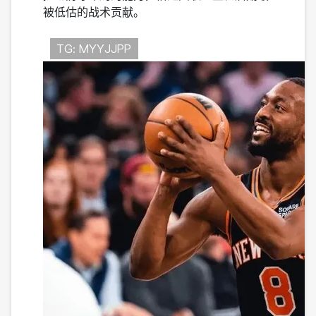
被低估的战术贡献。