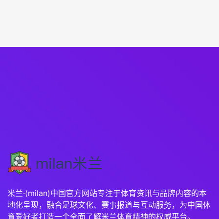
米兰·(milan)中国官方网站专注于体育资讯与品牌内容的本
地化呈现，融合足球文化、赛事报道与互动服务，为中国体
育爱好者打造一个全面了解米兰体育精神的权威平台。